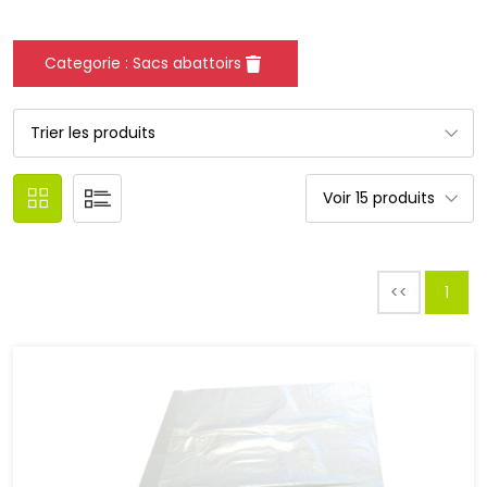
Categorie : Sacs abattoirs
<<
1